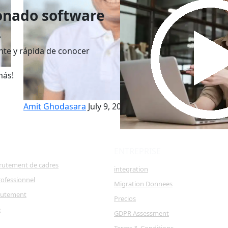
onado software
A
te y rápida de conocer
más!
Am
Amit Ghodasara
July 9, 2026
ENTREPRISE
crutement de cadres
integration
ofessionnel
Migration Donnees
rutement
Precios
e
GDPR Assessment
Terms & Conditions