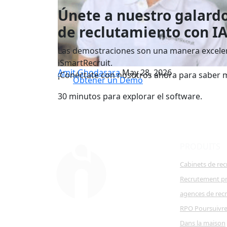
Únete a nuestro galard
de reclutamiento con I
Las demostraciones son una manera excelen
iSmartRecruit.
Amit Ghodasara
May 28, 2026
¡Conéctate con nosotros ahora para saber 
Obtener un Demo
30 minutos para explorar el software.
PRODUITS
Cabinets de re
Recrutement pr
agences de rec
RPO Poursuivr
Dans la maison