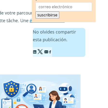
.
 de votre parcours de recrutement se
ette tâche. Une
étude de Statista
No olvides compartir
esta publicación.