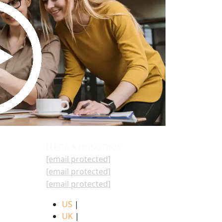
it Ghodasara
March 19, 2026
LLEGA A NOSOTROS
[email protected]
[email protected]
[email protected]
US
|
UK
|