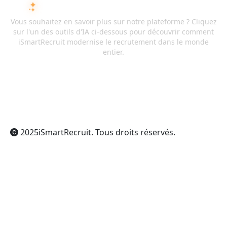
DEMANDEZ À L'IA SUR ISMARTRECRUIT
Vous souhaitez en savoir plus sur notre plateforme ? Cliquez
sur l'un des outils d'IA ci-dessous pour découvrir comment
iSmartRecruit modernise le recrutement dans le monde
entier.
ChatGPT
Claude
Perplexity
Gemini
Grok
2025
iSmartRecruit
. Tous droits réservés.