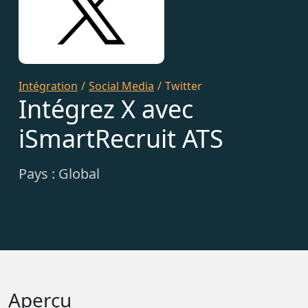
Intégration
/
Social Media
/
Twitter
Intégrez X avec
iSmartRecruit ATS
Pays : Global
Aperçu