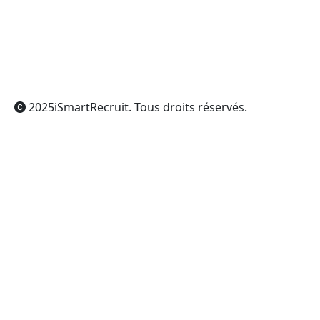
ChatGPT
Claude
Perplexity
Gemini
Grok
2025
iSmartRecruit
. Tous droits réservés.