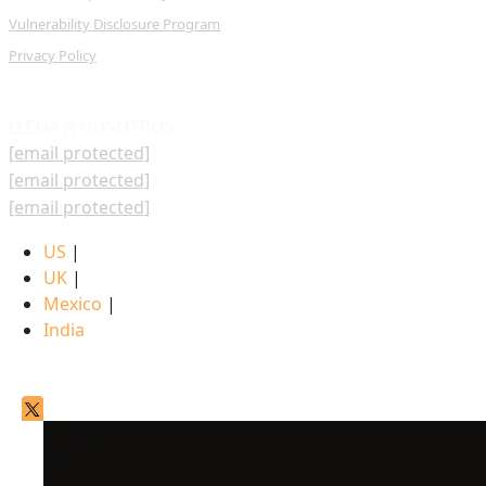
Vulnerability Disclosure Program
Privacy Policy
LLEGA A NOSOTROS
[email protected]
[email protected]
[email protected]
US
|
UK
|
Mexico
|
India