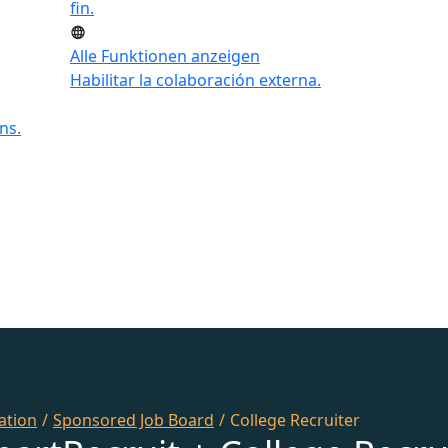
fin.
Alle Funktionen anzeigen
Habilitar la colaboración externa.
ns.
ation
/
Sponsored Job Board
/
College Recruiter