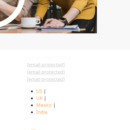
LLEGA A NOSOTROS
[email protected]
[email protected]
[email protected]
US
|
UK
|
Mexico
|
India