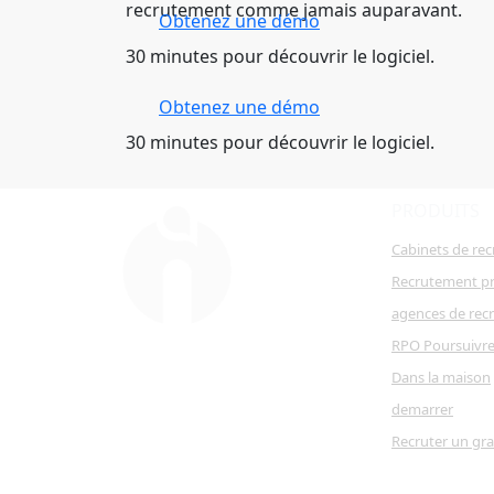
recrutement comme jamais auparavant.
Obtenez une démo
30 minutes pour découvrir le logiciel.
Obtenez une démo
30 minutes pour découvrir le logiciel.
PRODUITS
Cabinets de re
Recrutement pr
agences de rec
RPO Poursuivr
Dans la maison
demarrer
Recruter un gr