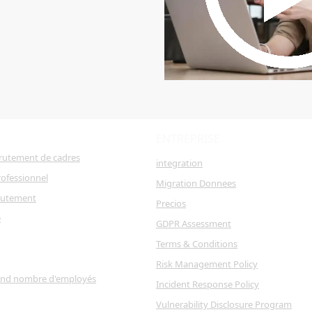
ENTREPRISE
crutement de cadres
integration
ofessionnel
Migration Donnees
rutement
Precios
e
GDPR Assessment
Terms & Conditions
Risk Management Policy
and nombre d'employés
Incident Response Policy
Vulnerability Disclosure Program