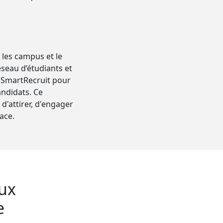
 les campus et le
seau d’étudiants et
’iSmartRecruit pour
andidats. Ce
d'attirer, d'engager
ace.
eux
e