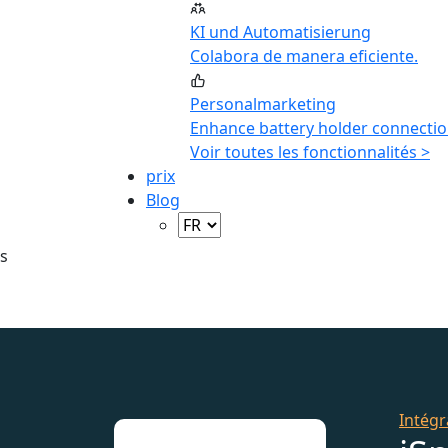
KI und Automatisierung
Colabora de manera eficiente.
Personalmarketing
Enhance battery holder connectio
Voir toutes les fonctionnalités >
prix
Blog
s
Intégr