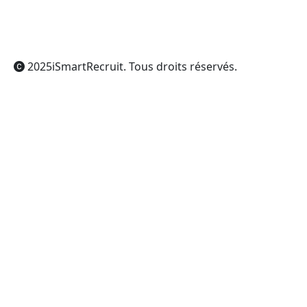
Gemini
Grok
2025
iSmartRecruit
. Tous droits réservés.