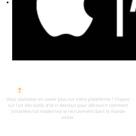
DEMANDEZ À L'IA SUR ISMARTRECRUIT
Vous souhaitez en savoir plus sur notre plateforme ? Cliquez
sur l'un des outils d'IA ci-dessous pour découvrir comment
iSmartRecruit modernise le recrutement dans le monde
entier.
ChatGPT
Claude
Perplexity