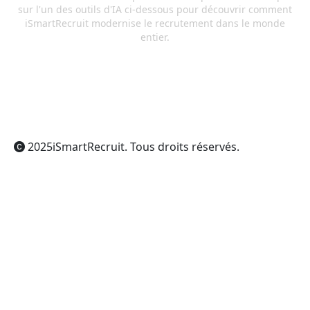
sur l'un des outils d'IA ci-dessous pour découvrir comment
iSmartRecruit modernise le recrutement dans le monde
entier.
ChatGPT
Claude
Perplexity
Gemini
Grok
2025
iSmartRecruit
. Tous droits réservés.