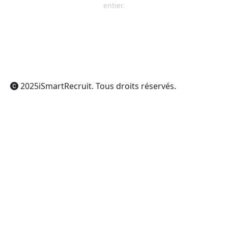
entier.
ChatGPT
Claude
Perplexity
Gemini
Grok
2025
iSmartRecruit
. Tous droits réservés.