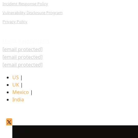
Incident Response Policy
Vulnerability Disclosure Program
Privacy Policy
LLEGA A NOSOTROS
[email protected]
[email protected]
[email protected]
US
|
UK
|
Mexico
|
India