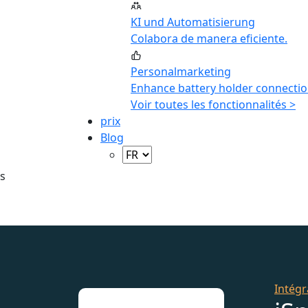
KI und Automatisierung
Colabora de manera eficiente.
Personalmarketing
Enhance battery holder connectio
Voir toutes les fonctionnalités >
prix
Blog
s
Intégr