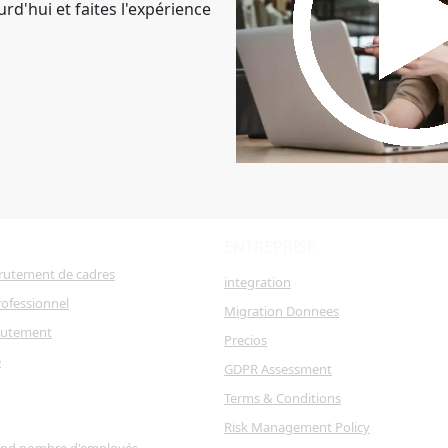
d'hui et faites l'expérience
ENTREPRISE
crutement de cadres
integration
ofessionnel
Migration Donnees
rutement
Precios
e
GDPR Assessment
Terms & Conditions
Risk Management Policy
and nombre d'employés