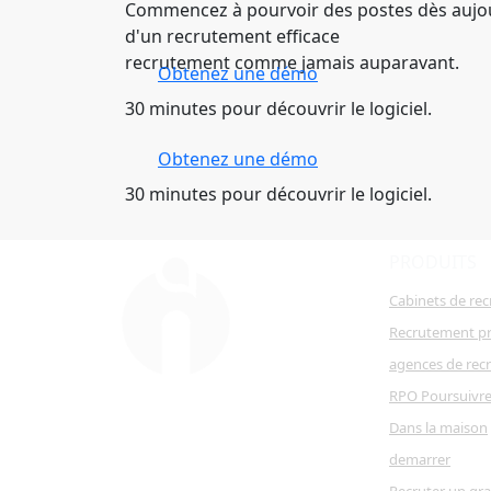
Commencez à pourvoir des postes dès aujour
d'un recrutement efficace
recrutement comme jamais auparavant.
Obtenez une démo
30 minutes pour découvrir le logiciel.
Obtenez une démo
30 minutes pour découvrir le logiciel.
PRODUITS
Cabinets de re
Recrutement pr
agences de rec
RPO Poursuivr
Dans la maison
demarrer
Recruter un gr