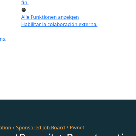
fin.
Alle Funktionen anzeigen
Habilitar la colaboración externa.
ns.
ation
/
Sponsored Job Board
/
Pwnet