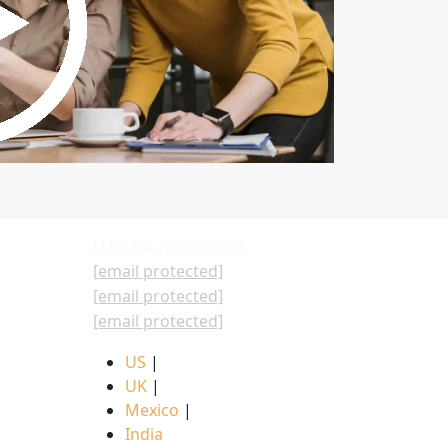
LLEGA A NOSOTROS
[email protected]
[email protected]
[email protected]
US
|
UK
|
Mexico
|
India