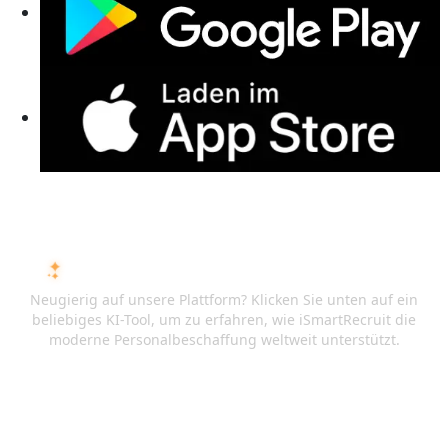
FRAGEN SIE DIE KI ÜBER ISMARTRECRUIT
Neugierig auf unsere Plattform? Klicken Sie unten auf ein
beliebiges KI-Tool, um zu erfahren, wie iSmartRecruit die
moderne Personalbeschaffung weltweit unterstützt.
ChatGPT
Claude
Perplexity
Gemini
Grok