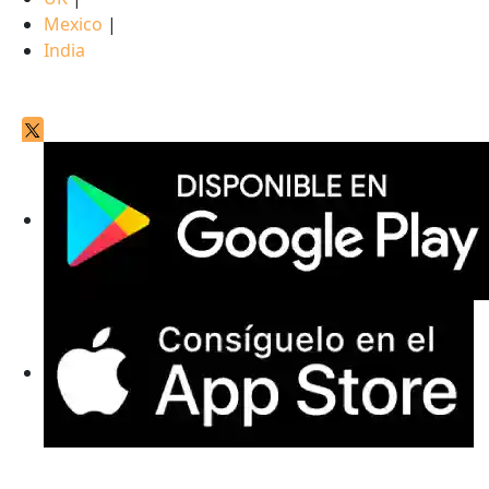
Mexico
|
India