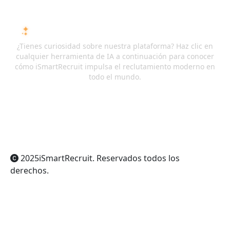
PREGUNTA A LA IA SOBRE ISMARTRECRUIT
¿Tienes curiosidad sobre nuestra plataforma? Haz clic en
cualquier herramienta de IA a continuación para conocer
cómo iSmartRecruit impulsa el reclutamiento moderno en
todo el mundo.
ChatGPT
Claude
Perplexity
Gemini
Grok
2025
iSmartRecruit
. Reservados todos los
derechos.