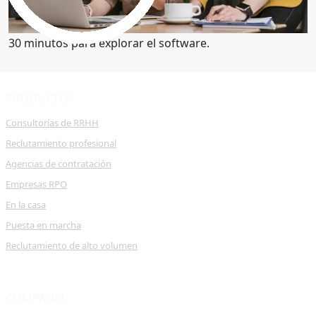
Obtenga una demostración
30 minutos para explorar el software.
PRODUCTOS
Consultorías de RRHH
Reclutamiento profesional
Agencias de contratación
Empresas RPO
En la casa
Puesta en marcha
Reclutamiento de alto volumen
COMPAÑÍA