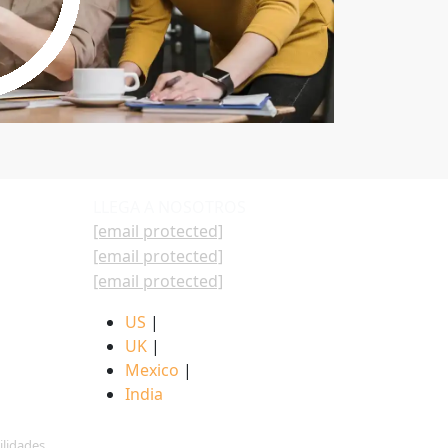
LLEGA A NOSOTROS
[email protected]
[email protected]
[email protected]
US
|
UK
|
Mexico
|
India
ilidades