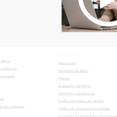
S
COMPAÑÍA
e RRHH
integración
profesional
Migración de datos
ntratación
Precios
Evaluación del RGPD
Términos y condiciones
cha
Política de gestión de riesgos
de alto volumen
Política de respuesta a incidentes
Programa de divulgación de vulnerab