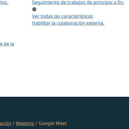
tos.
Seguimiento de trabajos de principio a fin.
Ver todas las características
Habilitar la colaboración externa.
e de la
ación
/
Meeting
/
Google Meet