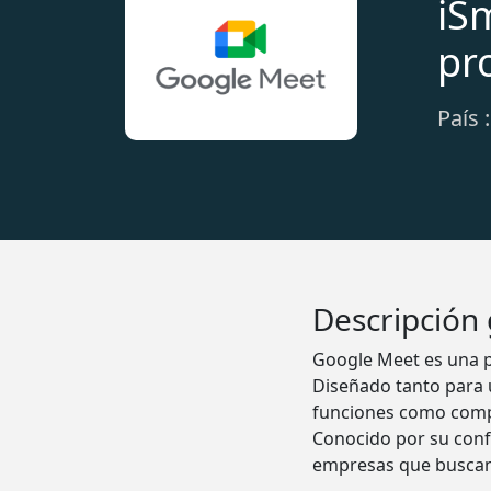
iS
pr
País 
Descripción
Google Meet es una p
Diseñado tanto para 
funciones como compa
Conocido por su confi
empresas que buscan 