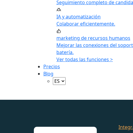
Seguimiento completo de candida
IA y automatización
Colaborar eficientemente.
marketing de recursos humanos
Mejorar las conexiones del soport
batería.
Ver todas las funciones >
Precios
Blog
Integr