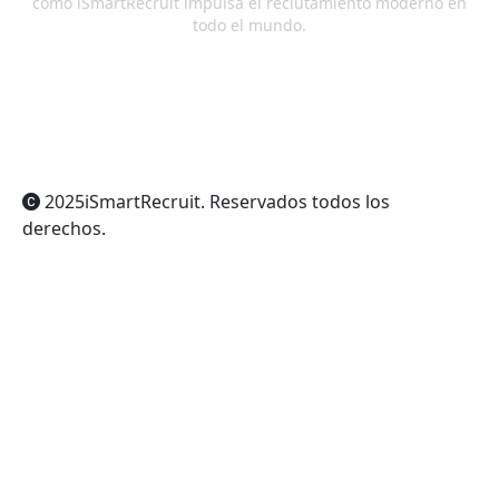
cómo iSmartRecruit impulsa el reclutamiento moderno en
todo el mundo.
ChatGPT
Claude
Perplexity
Gemini
Grok
2025
iSmartRecruit
. Reservados todos los
derechos.