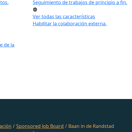
tos.
Seguimiento de trabajos de principio a fin.
Ver todas las características
Habilitar la colaboración externa.
e de la
ación
/
Sponsored Job Board
/
Baan in de Randstad