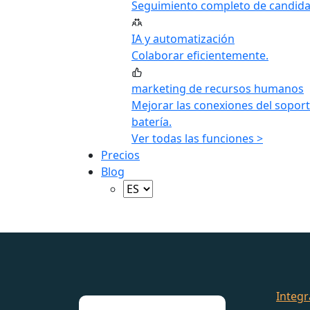
Seguimiento completo de candida
IA y automatización
Colaborar eficientemente.
marketing de recursos humanos
Mejorar las conexiones del soport
batería.
Ver todas las funciones >
Precios
Blog
Integr