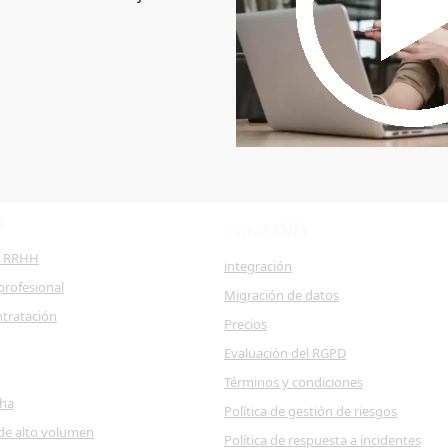
S
COMPAÑÍA
e RRHH
integración
profesional
Migración de datos
ntratación
Precios
Evaluación del RGPD
Términos y condiciones
cha
Política de gestión de riesgos
de alto volumen
Política de respuesta a incidentes