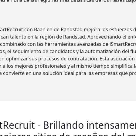
es en una de las regiones más dinámicas de los Países Bajo
martRecruit con Baan en de Randstad mejora los esfuerzos 
can talento en la región de Randstad. Aprovechando el enf
 combinado con las herramientas avanzadas de iSmartRecru
s, el seguimiento de candidatos y la automatización del fluj
n optimizar sus procesos de contratación. Esta asociación 
a los mejores profesionales y al mismo tiempo simplifica l
la convierte en una solución ideal para las empresas que pr
tRecruit - Brillando intensame