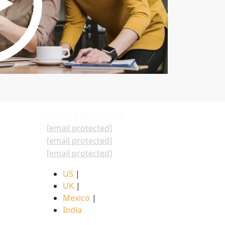
LLEGA A NOSOTROS
[email protected]
[email protected]
[email protected]
US
|
UK
|
Mexico
|
India