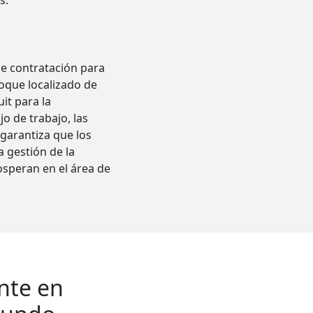
s.
de contratación para
oque localizado de
it para la
o de trabajo, las
garantiza que los
a gestión de la
osperan en el área de
nte en