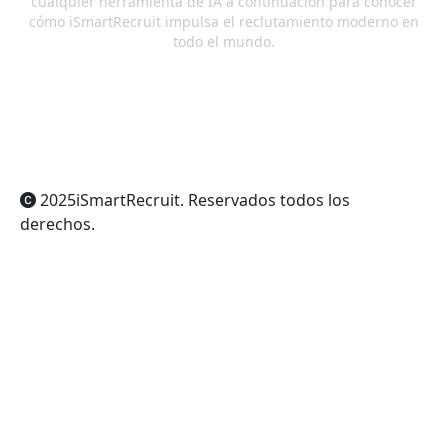
cualquier herramienta de IA a continuación para conocer
cómo iSmartRecruit impulsa el reclutamiento moderno en
todo el mundo.
ChatGPT
Claude
Perplexity
Gemini
Grok
2025
iSmartRecruit
. Reservados todos los
derechos.