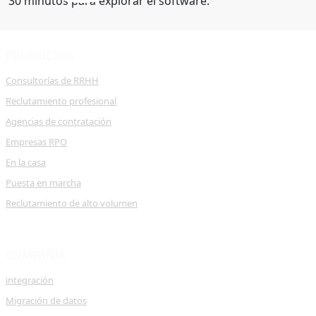
30 minutos para explorar el software.
PRODUCTOS
Consultorías de RRHH
Reclutamiento profesional
Agencias de contratación
Empresas RPO
En la casa
Puesta en marcha
Reclutamiento de alto volumen
COMPAÑÍA
integración
Migración de datos