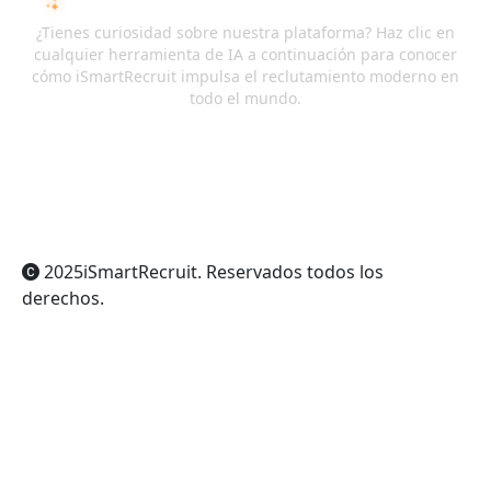
PREGUNTA A LA IA SOBRE ISMARTRECRUIT
¿Tienes curiosidad sobre nuestra plataforma? Haz clic en
cualquier herramienta de IA a continuación para conocer
cómo iSmartRecruit impulsa el reclutamiento moderno en
todo el mundo.
ChatGPT
Claude
Perplexity
Gemini
Grok
2025
iSmartRecruit
. Reservados todos los
derechos.