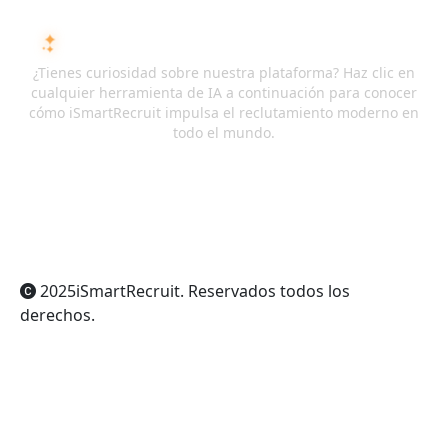
PREGUNTA A LA IA SOBRE ISMARTRECRUIT
¿Tienes curiosidad sobre nuestra plataforma? Haz clic en
cualquier herramienta de IA a continuación para conocer
cómo iSmartRecruit impulsa el reclutamiento moderno en
todo el mundo.
ChatGPT
Claude
Perplexity
Gemini
Grok
2025
iSmartRecruit
. Reservados todos los
derechos.