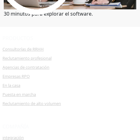
Obtenga una demostración
30 minutos para explorar el software.
PRODUCTOS
Consultorías de RRHH
Reclutamiento profesional
Agencias de contratación
Empresas RPO
En la casa
Puesta en marcha
Reclutamiento de alto volumen
COMPAÑÍA
integración