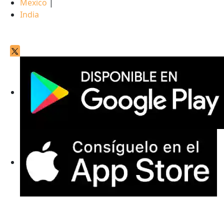
Mexico
|
India