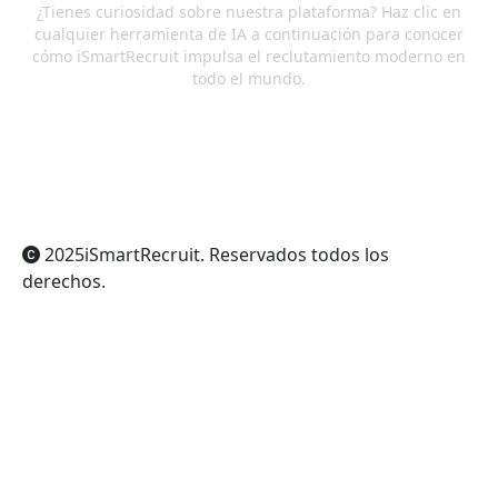
¿Tienes curiosidad sobre nuestra plataforma? Haz clic en
cualquier herramienta de IA a continuación para conocer
cómo iSmartRecruit impulsa el reclutamiento moderno en
todo el mundo.
ChatGPT
Claude
Perplexity
Gemini
Grok
2025
iSmartRecruit
. Reservados todos los
derechos.