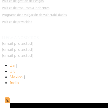
Política de gestión de riesgos
Política de respuesta a incidentes
Programa de divulgación de vulnerabilidades
Política de privacidad
LLEGA A NOSOTROS
[email protected]
[email protected]
[email protected]
US
|
UK
|
Mexico
|
India