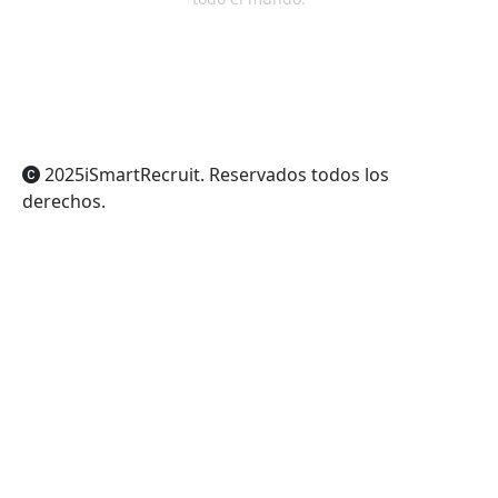
ChatGPT
Claude
Perplexity
Gemini
Grok
2025
iSmartRecruit
. Reservados todos los
derechos.