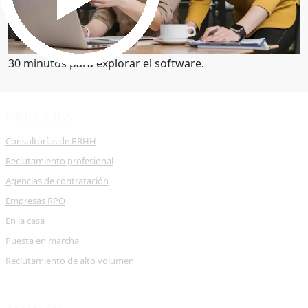
Obtenga una demostración
30 minutos para explorar el software.
PRODUCTOS
Consultorías de RRHH
Reclutamiento profesional
Agencias de contratación
Empresas RPO
En la casa
Puesta en marcha
Reclutamiento de alto volumen