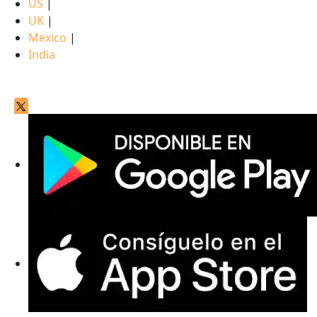
US
|
UK
|
Mexico
|
India