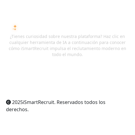
PREGUNTA A LA IA SOBRE ISMARTRECRUIT
¿Tienes curiosidad sobre nuestra plataforma? Haz clic en
cualquier herramienta de IA a continuación para conocer
cómo iSmartRecruit impulsa el reclutamiento moderno en
todo el mundo.
ChatGPT
Claude
Perplexity
Gemini
Grok
2025
iSmartRecruit
. Reservados todos los
derechos.