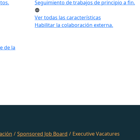
tos.
Seguimiento de trabajos de principio a fin.
Ver todas las características
Habilitar la colaboración externa.
e de la
ación
/
Sponsored Job Board
/
Executive Vacatures