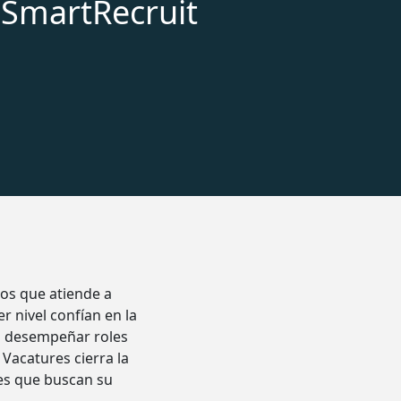
iSmartRecruit
jos que atiende a
r nivel confían en la
ra desempeñar roles
 Vacatures cierra la
es que buscan su