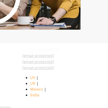
LLEGA A NOSOTROS
[email protected]
[email protected]
[email protected]
US
|
UK
|
Mexico
|
India
ilidades