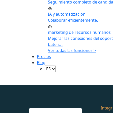
Seguimiento completo de candida
IA y automatización
Colaborar eficientemente.
marketing de recursos humanos
Mejorar las conexiones del soport
batería.
Ver todas las funciones >
Precios
Blog
Integr