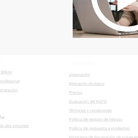
S
COMPAÑÍA
e RRHH
integración
profesional
Migración de datos
ntratación
Precios
Evaluación del RGPD
Términos y condiciones
cha
Política de gestión de riesgos
de alto volumen
Política de respuesta a incidentes
Programa de divulgación de vulnerab