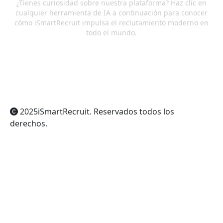
¿Tienes curiosidad sobre nuestra plataforma? Haz clic en
cualquier herramienta de IA a continuación para conocer
cómo iSmartRecruit impulsa el reclutamiento moderno en
todo el mundo.
ChatGPT
Claude
Perplexity
Gemini
Grok
2025
iSmartRecruit
. Reservados todos los
derechos.