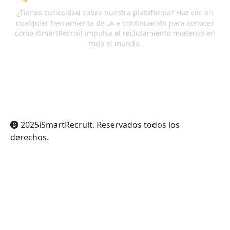
¿Tienes curiosidad sobre nuestra plataforma? Haz clic en
cualquier herramienta de IA a continuación para conocer
cómo iSmartRecruit impulsa el reclutamiento moderno en
todo el mundo.
ChatGPT
Claude
Perplexity
Gemini
Grok
2025
iSmartRecruit
. Reservados todos los
derechos.