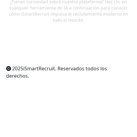
¿Tienes curiosidad sobre nuestra plataforma? Haz clic en
cualquier herramienta de IA a continuación para conocer
cómo iSmartRecruit impulsa el reclutamiento moderno en
todo el mundo.
ChatGPT
Claude
Perplexity
Gemini
Grok
2025
iSmartRecruit
. Reservados todos los
derechos.