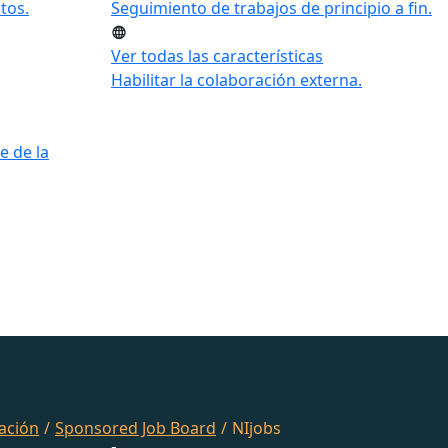
tos.
Seguimiento de trabajos de principio a fin.
Ver todas las características
Habilitar la colaboración externa.
e de la
ación
/
Sponsored Job Board
/
NIjobs