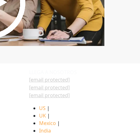
LLEGA A NOSOTROS
[email protected]
[email protected]
[email protected]
US
|
UK
|
Mexico
|
India