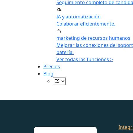
Seguimiento completo de candida
IA y automatización
Colaborar eficientemente.
marketing de recursos humanos
Mejorar las conexiones del soport
batería.
Ver todas las funciones >
Precios
Blog
Integr