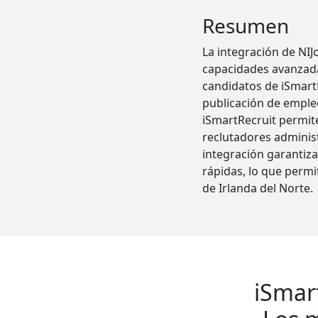
Resumen
La integración de NIJ
capacidades avanzada
candidatos de iSmartRe
publicación de empleo
iSmartRecruit permite
reclutadores administ
integración garantiza
rápidas, lo que perm
de Irlanda del Norte.
iSmar