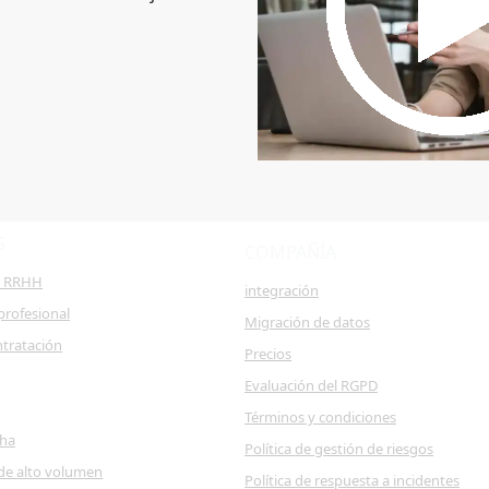
S
COMPAÑÍA
e RRHH
integración
profesional
Migración de datos
ntratación
Precios
Evaluación del RGPD
Términos y condiciones
cha
Política de gestión de riesgos
de alto volumen
Política de respuesta a incidentes