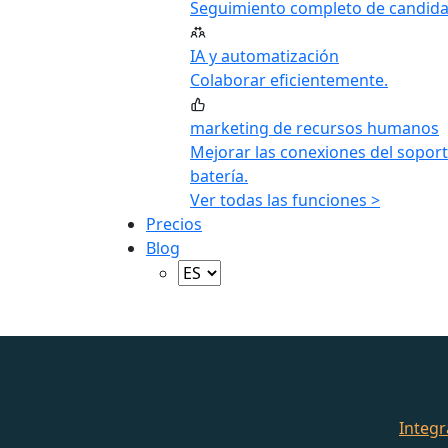
Seguimiento completo de candida
IA y automatización
Colaborar eficientemente.
marketing de recursos humanos
Mejorar las conexiones del soport
batería.
Ver todas las funciones >
Precios
Blog
Integr