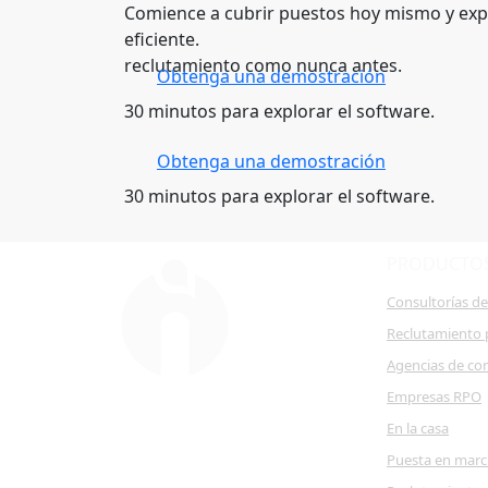
Comience a cubrir puestos hoy mismo y exp
eficiente.
reclutamiento como nunca antes.
Obtenga una demostración
30 minutos para explorar el software.
Obtenga una demostración
30 minutos para explorar el software.
PRODUCTO
Consultorías d
Reclutamiento 
Agencias de co
Empresas RPO
En la casa
Puesta en mar