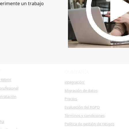
erimente un trabajo
S
COMPAÑÍA
e RRHH
integración
profesional
Migración de datos
ntratación
Precios
Evaluación del RGPD
Términos y condiciones
cha
Política de gestión de riesgos