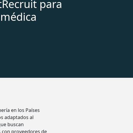
tRecruit para
 médica
ería en los Países
os adaptados al
 que buscan
s con proveedores de