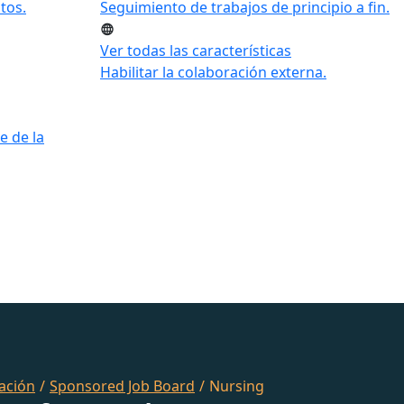
tos.
Seguimiento de trabajos de principio a fin.
Ver todas las características
Habilitar la colaboración externa.
e de la
ación
/
Sponsored Job Board
/
Nursing