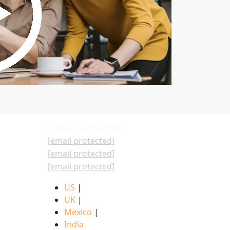
LLEGA A NOSOTROS
[email protected]
[email protected]
[email protected]
US
|
UK
|
Mexico
|
India