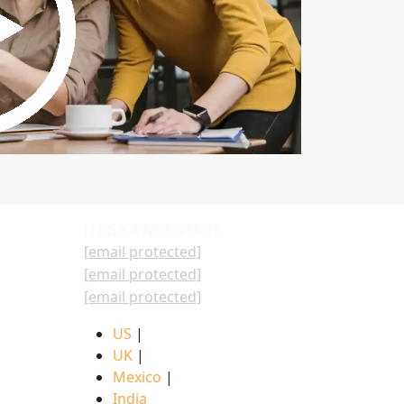
LLEGA A NOSOTROS
[email protected]
[email protected]
[email protected]
US
|
UK
|
Mexico
|
India