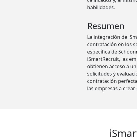
calificados y, al mi
habilidades.
Resumen
La integración de iS
contratación en los se
específica de Schoonm
iSmartRecruit, las e
obtienen acceso a un
solicitudes y evaluac
contratación perfecta
las empresas a crear 
iSmar