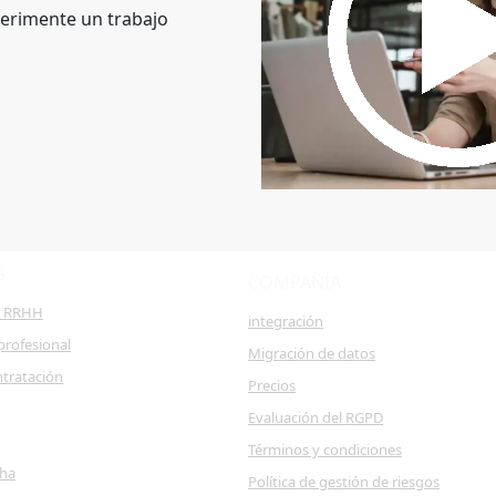
erimente un trabajo
S
COMPAÑÍA
e RRHH
integración
profesional
Migración de datos
ntratación
Precios
Evaluación del RGPD
Términos y condiciones
cha
Política de gestión de riesgos