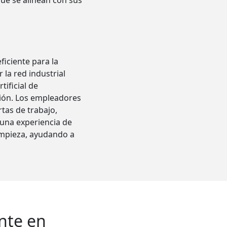
ue se alinean con sus
iciente para la
 la red industrial
ificial de
ción. Los empleadores
tas de trabajo,
 una experiencia de
limpieza, ayudando a
nte en