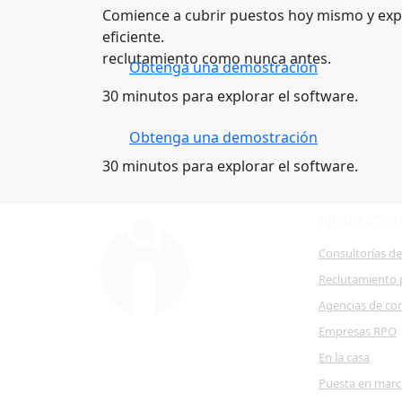
Comience a cubrir puestos hoy mismo y exp
eficiente.
reclutamiento como nunca antes.
Obtenga una demostración
30 minutos para explorar el software.
Obtenga una demostración
30 minutos para explorar el software.
PRODUCTO
Consultorías d
Reclutamiento 
Agencias de co
Empresas RPO
En la casa
Puesta en mar