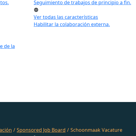
tos.
Seguimiento de trabajos de principio a fin.
Ver todas las características
Habilitar la colaboración externa.
e de la
ación
/
Sponsored Job Board
/
Schoonmaak Vacature