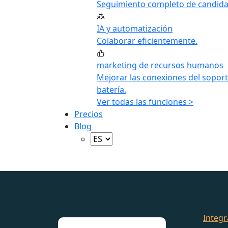
Seguimiento completo de candida
IA y automatización
Colaborar eficientemente.
marketing de recursos humanos
Mejorar las conexiones del soport
batería.
Ver todas las funciones >
Precios
Blog
Integr