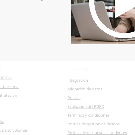
S
COMPAÑÍA
e RRHH
integración
profesional
Migración de datos
ntratación
Precios
Evaluación del RGPD
Términos y condiciones
cha
Política de gestión de riesgos
de alto volumen
Política de respuesta a incidentes