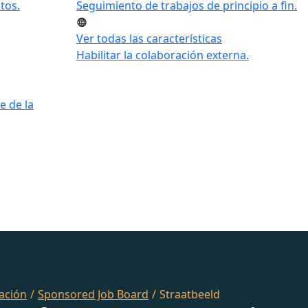
tos.
Seguimiento de trabajos de principio a fin.
Ver todas las características
Habilitar la colaboración externa.
e de la
ación
/
Sponsored Job Board
/
Straatbeeld