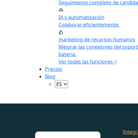
Seguimiento completo de candida
IA y automatización
Colaborar eficientemente.
marketing de recursos humanos
Mejorar las conexiones del soport
batería.
Ver todas las funciones >
Precios
Blog
Integr