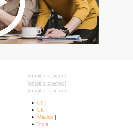
LLEGA A NOSOTROS
[email protected]
[email protected]
[email protected]
US
|
UK
|
Mexico
|
India