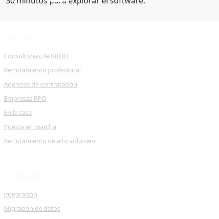
30 minutos para explorar el software.
PRODUCTOS
Consultorías de RRHH
Reclutamiento profesional
Agencias de contratación
Empresas RPO
En la casa
Puesta en marcha
Reclutamiento de alto volumen
COMPAÑÍA
integración
Migración de datos