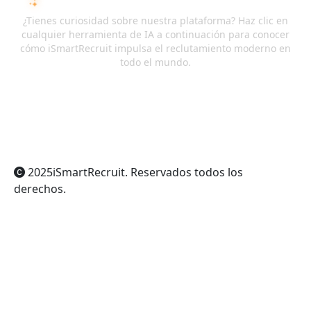
PREGUNTA A LA IA SOBRE ISMARTRECRUIT
¿Tienes curiosidad sobre nuestra plataforma? Haz clic en
cualquier herramienta de IA a continuación para conocer
cómo iSmartRecruit impulsa el reclutamiento moderno en
todo el mundo.
ChatGPT
Claude
Perplexity
Gemini
Grok
2025
iSmartRecruit
. Reservados todos los
derechos.