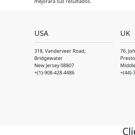
mejorará sus resultados.
USA
UK
318, Vanderveer Road,
76, Jo
Bridgewater
Presto
New Jersey 08807
Middl
+(1)-908-428-4486
+(44)-
Cl