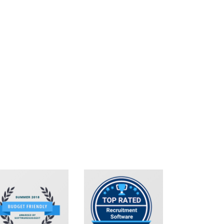
Carlos Rendón,
Director, HolaStaff, Mexico
, USA