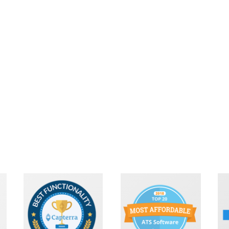
,
n, Mexico
JoannCox,
Presidente, Talent Partners