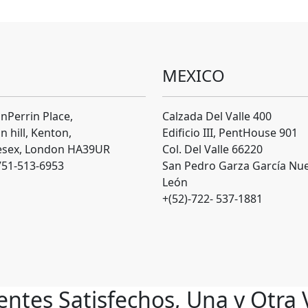
MEXICO
hnPerrin Place,
Calzada Del Valle 400
n hill, Kenton,
Edificio III, PentHouse 901
esex, London HA39UR
Col. Del Valle 66220
751-513-6953
San Pedro Garza García Nu
León
+(52)-722- 537-1881
ientes Satisfechos, Una y Otra 