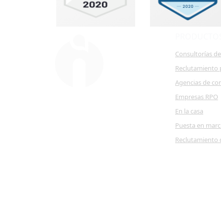
PRODUCTO
Consultorías d
Reclutamiento 
Agencias de co
Empresas RPO
En la casa
Puesta en mar
Reclutamiento 