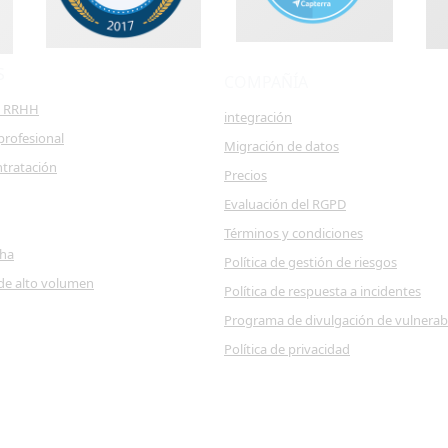
S
COMPAÑÍA
e RRHH
integración
profesional
Migración de datos
ntratación
Precios
Evaluación del RGPD
Términos y condiciones
cha
Política de gestión de riesgos
de alto volumen
Política de respuesta a incidentes
Programa de divulgación de vulnerab
Política de privacidad