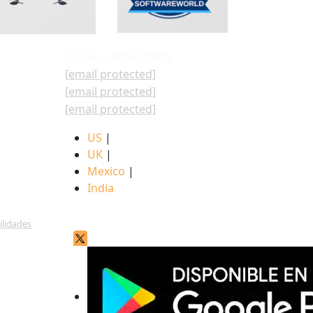
LLEGA A NOSOTROS
[email protected]
[email protected]
[email protected]
US
|
UK
|
Mexico
|
India
ilidades