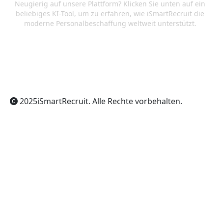
Neugierig auf unsere Plattform? Klicken Sie unten auf ein
beliebiges KI-Tool, um zu erfahren, wie iSmartRecruit die
moderne Personalbeschaffung weltweit unterstützt.
ChatGPT
Claude
Perplexity
Gemini
Grok
2025
iSmartRecruit
. Alle Rechte vorbehalten.