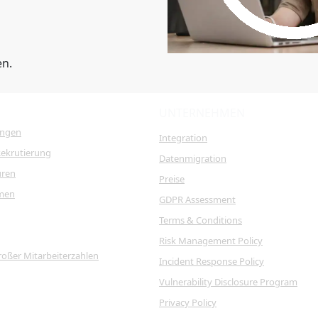
en.
UNTERNEHMEN
ungen
Integration
Rekrutierung
Datenmigration
uren
Preise
men
GDPR Assessment
Terms & Conditions
Risk Management Policy
roßer Mitarbeiterzahlen
Incident Response Policy
Vulnerability Disclosure Program
Privacy Policy