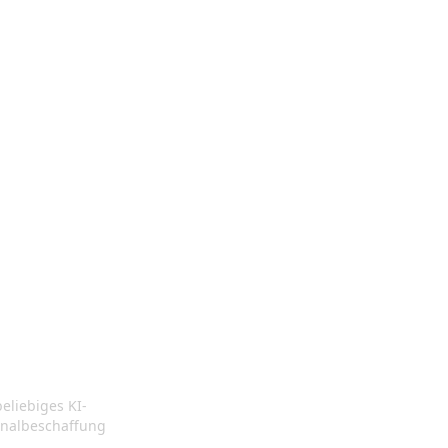
eliebiges KI-
ChatGPT
onalbeschaffung