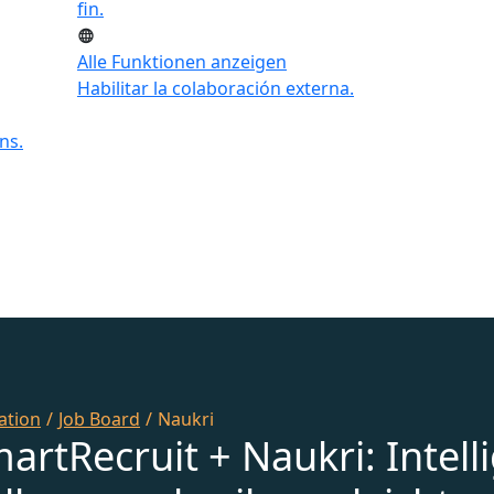
fin.
Alle Funktionen anzeigen
Habilitar la colaboración externa.
ns.
ation
/
Job Board
/
Naukri
martRecruit + Naukri: Intell