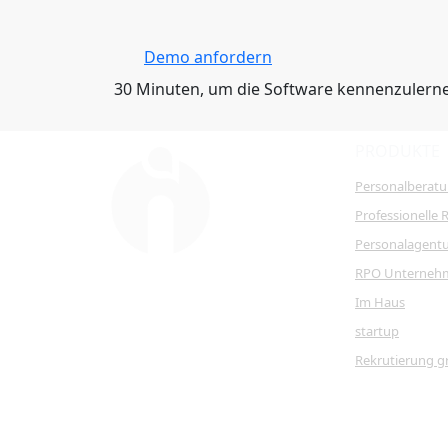
Demo anfordern
30 Minuten, um die Software kennenzulern
PRODUKTE
Personalberat
Professionelle 
Personalagent
RPO Unterneh
Im Haus
startup
Rekrutierung g