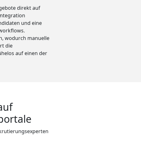
ngebote direkt auf
Integration
andidaten und eine
sworkflows.
en, wodurch manuelle
rt die
ühelos auf einen der
auf
portale
krutierungsexperten