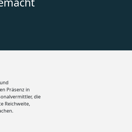
gemacht
 und
en Präsenz in
nalvermittler, die
te Reichweite,
fachen.