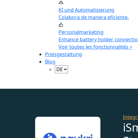
KI und Automatisierung
Colabora de manera eficiente.
Personalmarketing
Enhance battery holder connectio
Voir toutes les fonctionnalités >
Preisgestaltung
Blog
Integr
iS