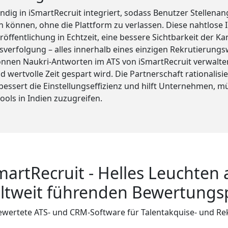
tändig in iSmartRecruit integriert, sodass Benutzer Stellena
n können, ohne die Plattform zu verlassen. Diese nahtlose 
röffentlichung in Echtzeit, eine bessere Sichtbarkeit der K
sverfolgung – alles innerhalb eines einzigen Rekrutierung
önnen Naukri-Antworten im ATS von iSmartRecruit verwalt
 wertvolle Zeit gespart wird. Die Partnerschaft rationalisie
rbessert die Einstellungseffizienz und hilft Unternehmen, m
ols in Indien zuzugreifen.
martRecruit - Helles Leuchten 
ltweit führenden Bewertungs
wertete ATS- und CRM-Software für Talentakquise- und Re