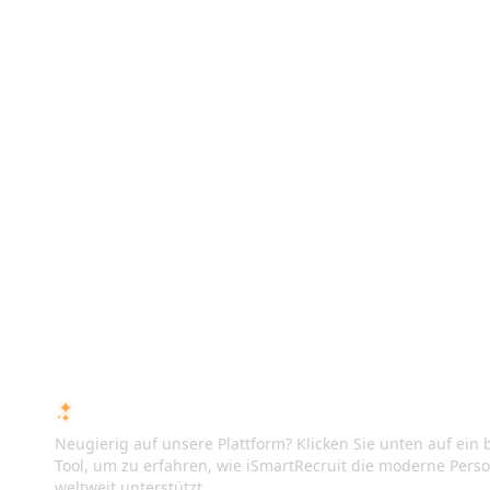
FRAGEN SIE DIE KI ÜBER ISMARTRECRUIT
Neugierig auf unsere Plattform? Klicken Sie unten auf ein b
Tool, um zu erfahren, wie iSmartRecruit die moderne Pers
weltweit unterstützt.