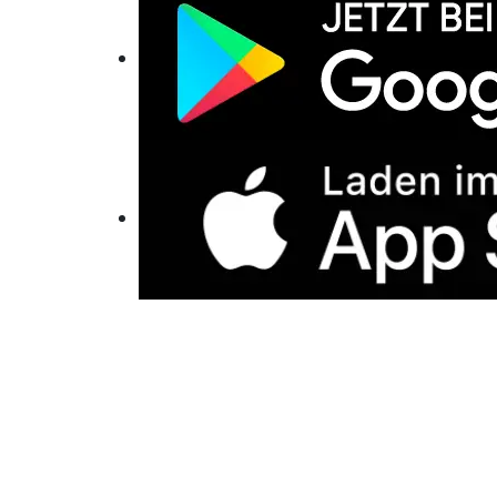
Claude
Perplexity
Gemini
Grok