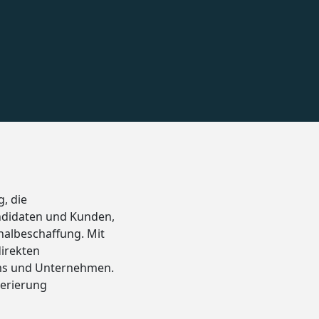
, die
andidaten und Kunden,
onalbeschaffung. Mit
irekten
ams und Unternehmen.
nerierung