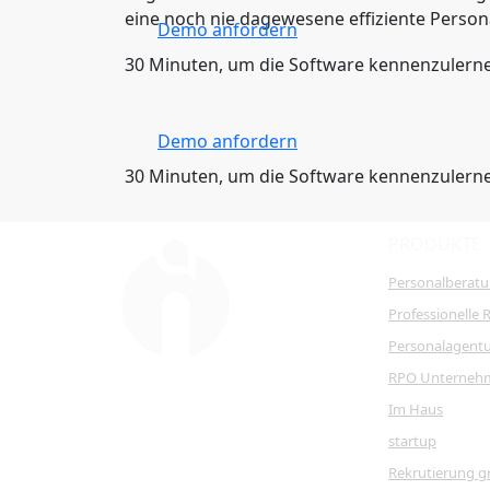
eine noch nie dagewesene effiziente Person
Demo anfordern
30 Minuten, um die Software kennenzulern
Demo anfordern
30 Minuten, um die Software kennenzulern
PRODUKTE
Personalberat
Professionelle 
Personalagent
RPO Unterneh
Im Haus
startup
Rekrutierung g