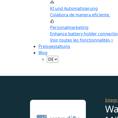
KI und Automatisierung
Colabora de manera eficiente.
Personalmarketing
Enhance battery holder connectio
Voir toutes les fonctionnalités >
Preisgestaltung
Blog
Integr
Wa