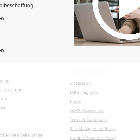
albeschaffung.
en.
en.
UNTERNEHMEN
ungen
Integration
Rekrutierung
Datenmigration
uren
Preise
men
GDPR Assessment
Terms & Conditions
Risk Management Policy
roßer Mitarbeiterzahlen
Incident Response Policy