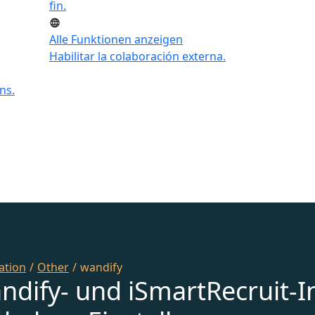
fin.
Alle Funktionen anzeigen
Habilitar la colaboración externa.
ns.
ation
/
Other
/
wandify
ndify- und iSmartRecruit-I