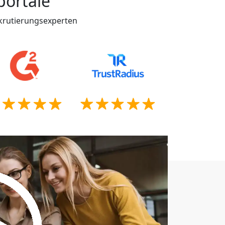
portale
krutierungsexperten