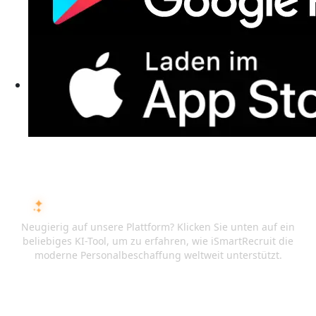
FRAGEN SIE DIE KI ÜBER ISMARTRECRUIT
Neugierig auf unsere Plattform? Klicken Sie unten auf ein
beliebiges KI-Tool, um zu erfahren, wie iSmartRecruit die
moderne Personalbeschaffung weltweit unterstützt.
ChatGPT
Claude
Perplexity
Gemini
Grok