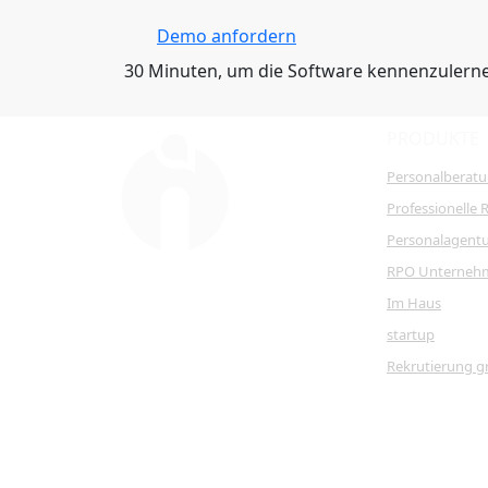
Demo anfordern
30 Minuten, um die Software kennenzulern
PRODUKTE
Personalberat
Professionelle 
Personalagent
RPO Unterneh
Im Haus
startup
Rekrutierung g