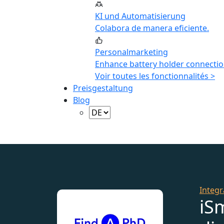
KI und Automatisierung
Colabora de manera eficiente.
Personalmarketing
Enhance battery holder connectio
Voir toutes les fonctionnalités >
Preisgestaltung
Blog
Integr
iS