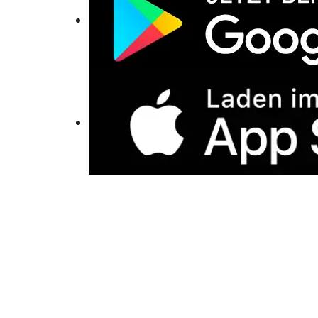
Claude
Perplexity
Gemini
Grok