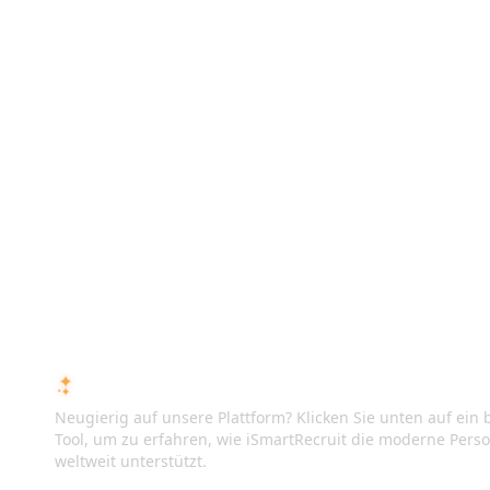
FRAGEN SIE DIE KI ÜBER ISMARTRECRUIT
Neugierig auf unsere Plattform? Klicken Sie unten auf ein b
Tool, um zu erfahren, wie iSmartRecruit die moderne Pers
weltweit unterstützt.