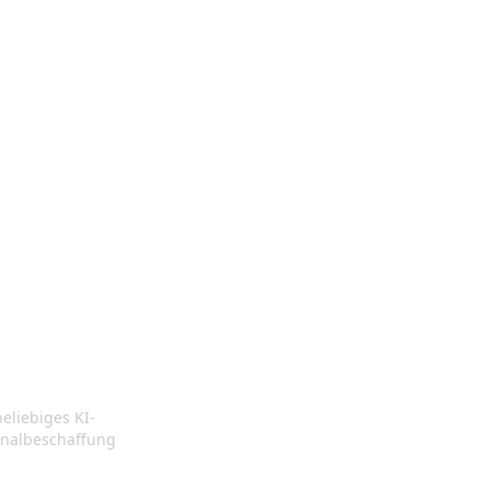
eliebiges KI-
ChatGPT
onalbeschaffung