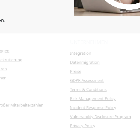
en.
UNTERNEHMEN
ungen
Integration
Rekrutierung
Datenmigration
uren
Preise
men
GDPR Assessment
Terms & Conditions
Risk Management Policy
roßer Mitarbeiterzahlen
Incident Response Policy
Vulnerability Disclosure Program
Privacy Policy