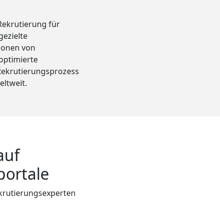
Rekrutierung für
ezielte
tionen von
optimierte
 Rekrutierungsprozess
eltweit.
auf
portale
krutierungsexperten