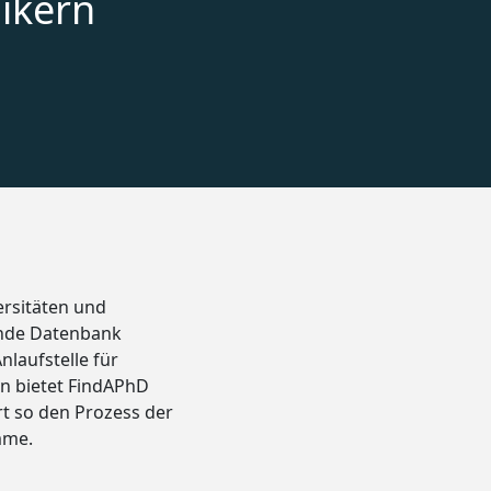
ikern
ersitäten und
ende Datenbank
laufstelle für
en bietet FindAPhD
rt so den Prozess der
mme.