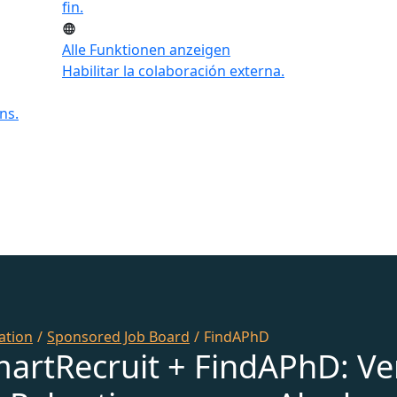
fin.
Alle Funktionen anzeigen
Habilitar la colaboración externa.
ns.
ation
/
Sponsored Job Board
/
FindAPhD
martRecruit + FindAPhD: Ve