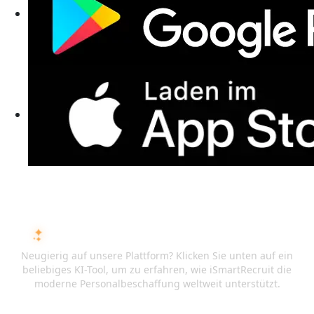
FRAGEN SIE DIE KI ÜBER ISMARTRECRUIT
Neugierig auf unsere Plattform? Klicken Sie unten auf ein
beliebiges KI-Tool, um zu erfahren, wie iSmartRecruit die
moderne Personalbeschaffung weltweit unterstützt.