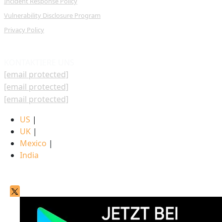
Incident Response Policy
Vulnerability Disclosure Program
Privacy Policy
KONTAKTIERE UNS
[email protected]
[email protected]
[email protected]
US
|
UK
|
Mexico
|
India