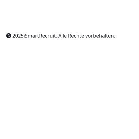
ChatGPT
Claude
Perplexity
Gemini
Grok
2025
iSmartRecruit
. Alle Rechte vorbehalten.