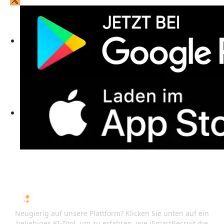
FRAGEN SIE DIE KI ÜBER ISMARTRECRUIT
Neugierig auf unsere Plattform? Klicken Sie unten auf ein
beliebiges KI-Tool, um zu erfahren, wie iSmartRecruit die