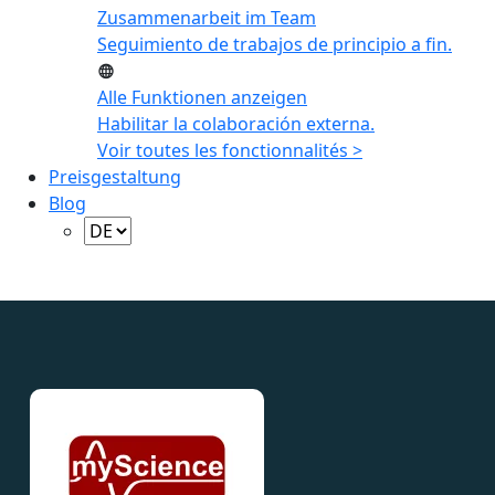
Zusammenarbeit im Team
Seguimiento de trabajos de principio a fin.
Alle Funktionen anzeigen
Habilitar la colaboración externa.
Voir toutes les fonctionnalités >
Preisgestaltung
Blog