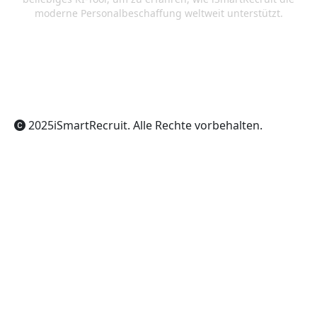
moderne Personalbeschaffung weltweit unterstützt.
ChatGPT
Claude
Perplexity
Gemini
Grok
2025
iSmartRecruit
. Alle Rechte vorbehalten.