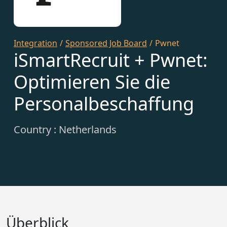
Integration
/
Sponsored Job Board
/
Pwnet
iSmartRecruit + Pwnet:
Optimieren Sie die
Personalbeschaffung
Country : Netherlands
Überblick