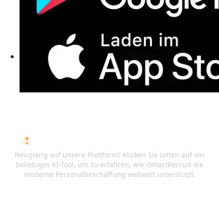
FRAGEN SIE DIE KI ÜBER ISMARTRECRUIT
Neugierig auf unsere Plattform? Klicken Sie unten auf ein
beliebiges KI-Tool, um zu erfahren, wie iSmartRecruit die
moderne Personalbeschaffung weltweit unterstützt.
ChatGPT
Claude
Perplexity
Gemini
Grok