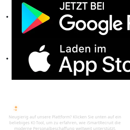
FRAGEN SIE DIE KI ÜBER ISMARTRECRUIT
Neugierig auf unsere Plattform? Klicken Sie unten auf ein
beliebiges KI-Tool, um zu erfahren, wie iSmartRecruit die
moderne Personalbeschaffung weltweit unterstützt.