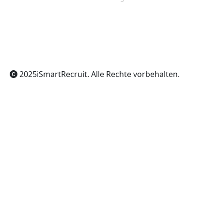
ChatGPT
Claude
Perplexity
Gemini
Grok
2025
iSmartRecruit
. Alle Rechte vorbehalten.