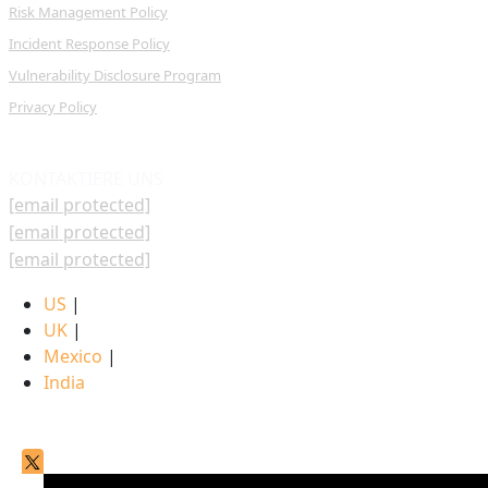
Risk Management Policy
Incident Response Policy
Vulnerability Disclosure Program
Privacy Policy
KONTAKTIERE UNS
[email protected]
[email protected]
[email protected]
US
|
UK
|
Mexico
|
India