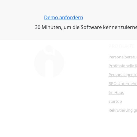
Demo anfordern
30 Minuten, um die Software kennenzulern
PRODUKTE
Personalberat
Professionelle 
Personalagent
RPO Unterneh
Im Haus
startup
Rekrutierung g