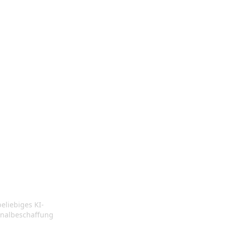
eliebiges KI-
ChatGPT
onalbeschaffung