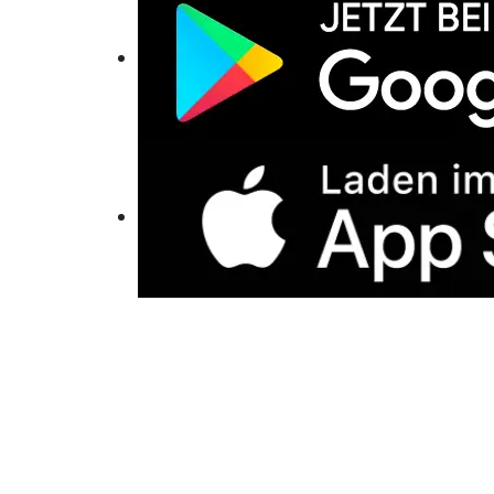
Claude
Perplexity
Gemini
Grok