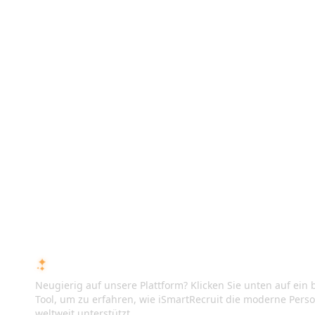
FRAGEN SIE DIE KI ÜBER ISMARTRECRUIT
Neugierig auf unsere Plattform? Klicken Sie unten auf ein b
Tool, um zu erfahren, wie iSmartRecruit die moderne Pers
weltweit unterstützt.