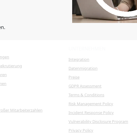
en.
UNTERNEHMEN
ungen
Integration
Rekrutierung
Datenmigration
uren
Preise
men
GDPR Assessment
Terms & Conditions
Risk Management Policy
roßer Mitarbeiterzahlen
Incident Response Policy
Vulnerability Disclosure Program
Privacy Policy