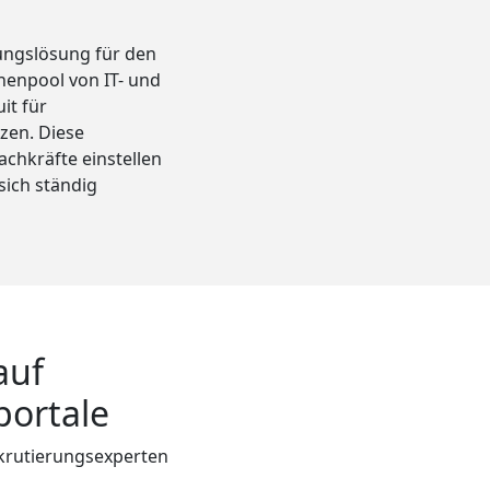
rungslösung für den
henpool von IT- und
it für
zen. Diese
achkräfte einstellen
sich ständig
auf
portale
krutierungsexperten