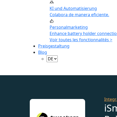
KI und Automatisierung
Colabora de manera eficiente.
Personalmarketing
Enhance battery holder connectio
Voir toutes les fonctionnalités >
Preisgestaltung
Blog
Integr
iS