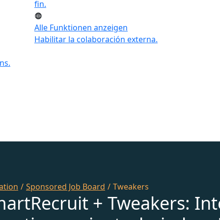
fin.
Alle Funktionen anzeigen
Habilitar la colaboración externa.
ns.
ation
/
Sponsored Job Board
/
Tweakers
martRecruit + Tweakers: Int