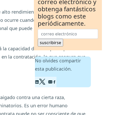
correo electrónico y
obtenga fantásticos
alto rendimiento. Por lo tanto, el
blogs como este
go ocurre cuando el reclutador principal
periódicamente.
cional que puede comprometer los
rá la capacidad de la empresa para
 en la contratación, lo que asegura que
No olvides compartir
esta publicación.
aigado contra una cierta raza,
iminatorios. Es un error humano
contrata puede no ser consciente de que