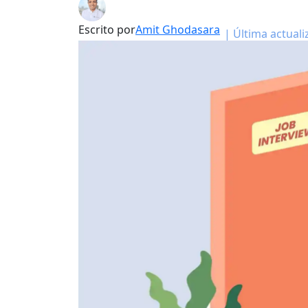
Escrito por
Amit Ghodasara
|
Última actuali