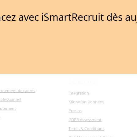
z avec iSmartRecruit dès au
ENTREPRISE
crutement de cadres
integration
ofessionnel
Migration Donnees
rutement
Precios
e
GDPR Assessment
Terms & Conditions