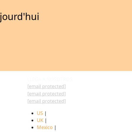
jourd'hui
LLEGA A NOSOTROS
[email protected]
[email protected]
[email protected]
US
|
UK
|
Mexico
|