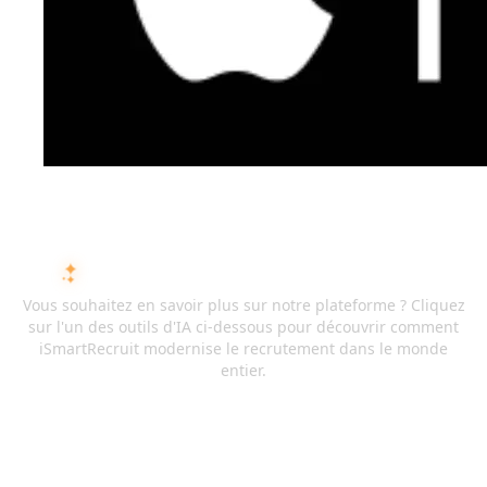
DEMANDEZ À L'IA SUR ISMARTRECRUIT
Vous souhaitez en savoir plus sur notre plateforme ? Cliquez
sur l'un des outils d'IA ci-dessous pour découvrir comment
iSmartRecruit modernise le recrutement dans le monde
entier.
ChatGPT
Claude
Perplexity
Gemini
Grok