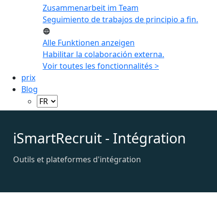
Zusammenarbeit im Team
Seguimiento de trabajos de principio a fin.
Alle Funktionen anzeigen
Habilitar la colaboración externa.
Voir toutes les fonctionnalités >
prix
Blog
iSmartRecruit - Intégration
Outils et plateformes d'intégration