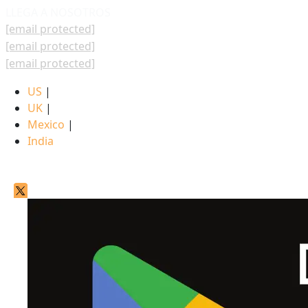
LLEGA A NOSOTROS
[email protected]
[email protected]
[email protected]
US
|
UK
|
Mexico
|
India