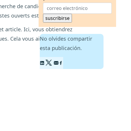
herche de candidats est crucial. Avec
es ouverts est devenu plus difficile.
 article. Ici, vous obtiendrez
ues. Cela vous aidera à rendre votre
No olvides compartir
esta publicación.