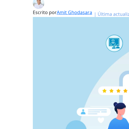
Escrito por
Amit Ghodasara
|
Última actuali