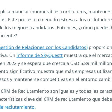
mplica manejar innumerables currículums, mantenerse
ados. Este proceso a menudo estresa a los reclutadore
 de los mejores candidatos. Entonces, ¿cómo puedes h
iciente?
estión de Relaciones con los Candidatos)
proporciona
tiva. Un
informe de SkyQuestt
muestra que el mercad
 en 2022 y se espera que crezca a USD 5.89 mil millo
ento significativo muestra que más empresas utiliza
ocesos y mantenerse competitivas en el entorno cambi
CRM de Reclutamiento son iguales y todas las caract
acterísticas clave del CRM de reclutamiento que deb
de reclutamiento
.