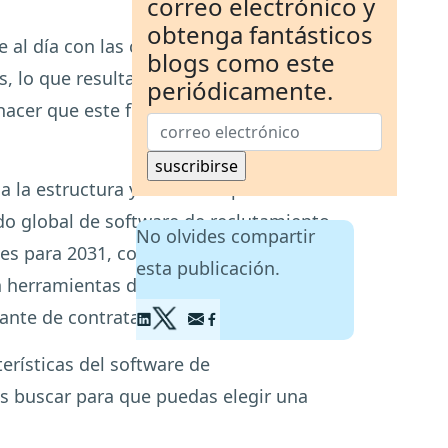
correo electrónico y
obtenga fantásticos
 al día con las comunicaciones con los
blogs como este
s, lo que resulta en oportunidades
periódicamente.
acer que este flujo de trabajo
 la estructura y funciones para
o global de software de reclutamiento
No olvides compartir
nes para 2031, con una tasa de
esta publicación.
n herramientas de reclutamiento para
ante de contratación.
erísticas del software de
es buscar para que puedas elegir una