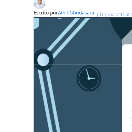
Escrito por
Amit Ghodasara
|
Última actuali