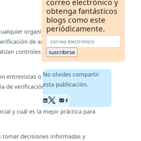
correo electrónico y
obtenga fantásticos
blogs como este
periódicamente.
ualquier organización. Por lo tanto,
erificación de antecedentes y
izan controles para verificar sus
No olvides compartir
n entrevistas o currículums. Si
esta publicación.
ía de verificación de antecedentes
ial y cuál es la mejor práctica para
s tomar decisiones informadas y