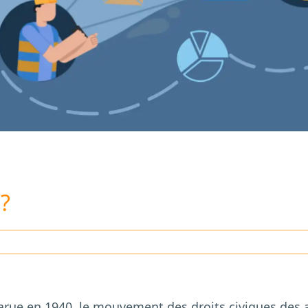
?
parue en 1940, le mouvement des droits civiques des 