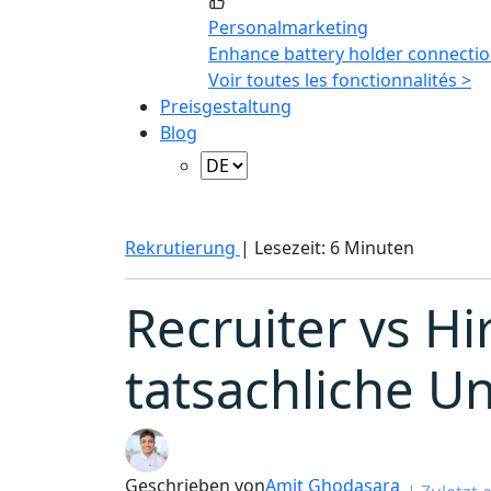
Personalmarketing
Enhance battery holder connectio
Voir toutes les fonctionnalités >
Preisgestaltung
Blog
Rekrutierung
|
Lesezeit: 6 Minuten
Recruiter vs Hi
tatsachliche U
Geschrieben von
Amit Ghodasara