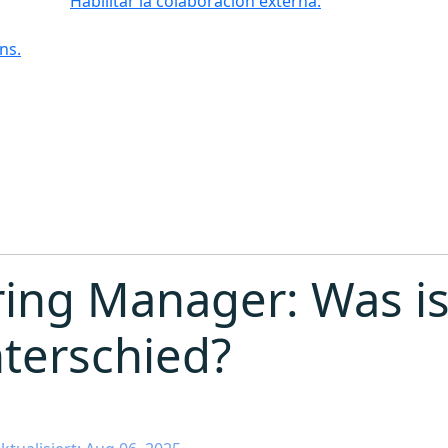
Habilitar la colaboración externa.
ns.
ring Manager: Was is
nterschied?