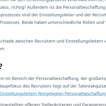
ess, richtig? Außerdem ist die Personalbeschaffung 
rozesses sind der Einstellungsleiter und der Recruit
Prozesses. Beide haben unterschiedliche Rollen und 
schiede zwischen Recruitern und Einstellungsleitern
en.
?
ann im Bereich der Personalbeschaffung, der großartig
er Hauptfokus des Recruiters liegt auf der Talentakqui
Einstellungsleitern festgelegten Personalbeschaffun
itgestellten offenen Stellenkriterien und Parametern