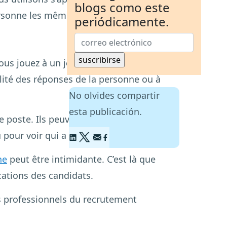
blogs como este
ersonne les mêmes questions.
periódicamente.
ous jouez à un jeu et que vous
alité des réponses de la personne ou à
No olvides compartir
esta publicación.
e poste. Ils peuvent examiner les fiches
pour voir qui a gagné !
he
peut être intimidante. C’est là que
ications des candidats.
s professionnels du recrutement