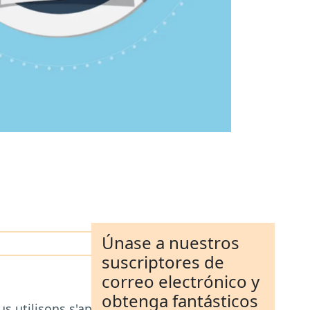
Únase a nuestros
suscriptores de
correo electrónico y
obtenga fantásticos
 utilisons s'appelle « entretien